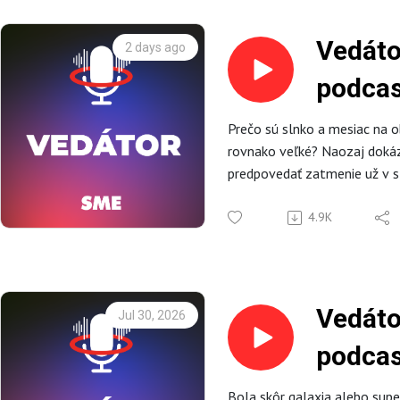
Vedáto
2 days ago
podcas
Znám
Prečo sú slnko a mesiac na 
rovnako veľké? Naozaj dokáz
zatme
predpovedať zatmenie už v 
pozorovanie zatmenia potvrd
relativity? Kedy nastane najb
4.9K
zatmenie slnka na Slovens
diskutujú Jozef a Samuel.
Podcast vzniká v spolupráci
Vedáto
Jul 30, 2026
podcas
Bonusové epizódy a extra o
nájdete nahttps://herohero.
FAQ do
Bola skôr galaxia alebo sup