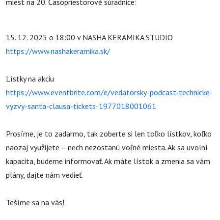
miest na 20. Časopriestorové súradnice:
15. 12. 2025 o 18:00 v NASHA KERAMIKA STUDIO
https://www.nashakeramika.sk/
Lístky na akciu
https://www.eventbrite.com/e/vedatorsky-podcast-technicke-
vyzvy-santa-clausa-tickets-1977018001061
Prosíme, je to zadarmo, tak zoberte si len toľko lístkov, koľko
naozaj využijete – nech nezostanú voľné miesta. Ak sa uvolní
kapacita, budeme informovať. Ak máte lístok a zmenia sa vám
plány, dajte nám vedieť.
Tešíme sa na vás!